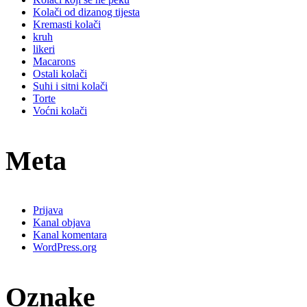
Kolači od dizanog tijesta
Kremasti kolači
kruh
likeri
Macarons
Ostali kolači
Suhi i sitni kolači
Torte
Voćni kolači
Meta
Prijava
Kanal objava
Kanal komentara
WordPress.org
Oznake