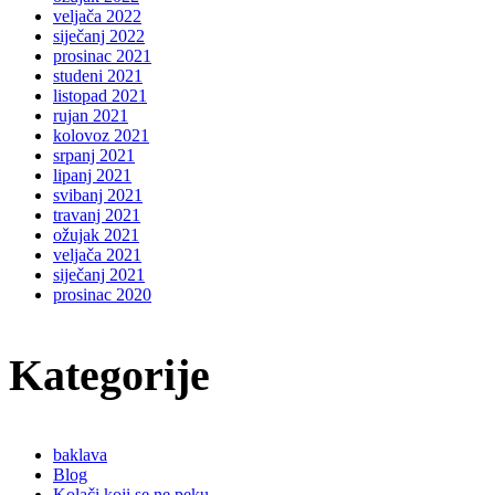
veljača 2022
siječanj 2022
prosinac 2021
studeni 2021
listopad 2021
rujan 2021
kolovoz 2021
srpanj 2021
lipanj 2021
svibanj 2021
travanj 2021
ožujak 2021
veljača 2021
siječanj 2021
prosinac 2020
Kategorije
baklava
Blog
Kolači koji se ne peku