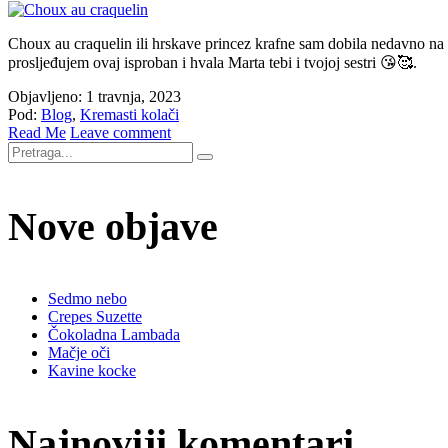
Choux au craquelin ili hrskave princez krafne sam dobila nedavno na p
prosljeđujem ovaj isproban i hvala Marta tebi i tvojoj sestri 😘🥰.
Objavljeno: 1 travnja, 2023
Pod:
Blog
,
Kremasti kolači
Read Me
Leave comment
Nove objave
Sedmo nebo
Crepes Suzette
Čokoladna Lambada
Mačje oči
Kavine kocke
Najnoviji komentari