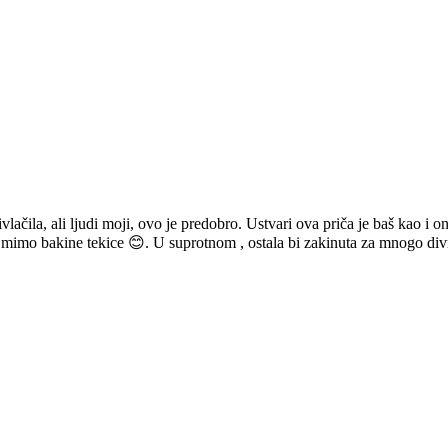
lačila, ali ljudi moji, ovo je predobro. Ustvari ova priča je baš kao i 
če mimo bakine tekice 😊. U suprotnom , ostala bi zakinuta za mnogo div