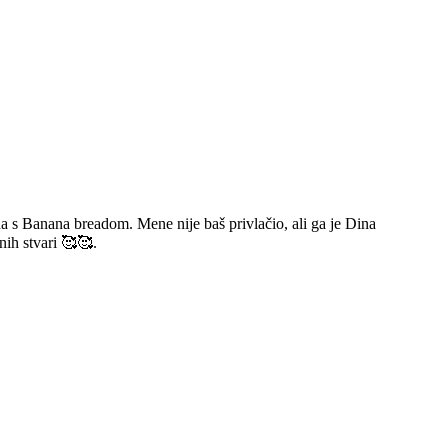
ona s Banana breadom. Mene nije baš privlačio, ali ga je Dina
nih stvari 🥰🥰.