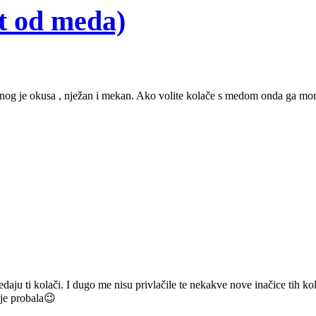
t od meda)
ebnog je okusa , nježan i mekan. Ako volite kolače s medom onda ga morat
edaju ti kolači. I dugo me nisu privlačile te nekakve nove inačice tih k
ije probala😉