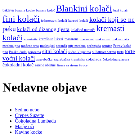
Blankini kolači
baklava
banana kocke
banana kolač
brzi kolač
fini kolači
kolači koji se ne
jednostavni kolači
karpati
kolači
kremasti
peku
kolači od dizanog tjesta
kolač od naranče
kolači
likeri
kremšnite
macarons
kremšnita
macaronsi
makaronsi
makovnjača
medenjaci
medena pita
medena srca
naranča
nije medena
orehnjača
osmice
Petrov kolač
sitni kolači
torte
pita
sultanova sarma
torta
Praško čudo
priprema
slično klipićima
voćni kolači
čokolada
zagrebačka
zagrebačka kremšnita
čokoladna glazura
čokoladni kolač
šarene oblatne
štruca sa sirom
štruce
Nedavne objave
Sedmo nebo
Crepes Suzette
Čokoladna Lambada
Mačje oči
Kavine kocke