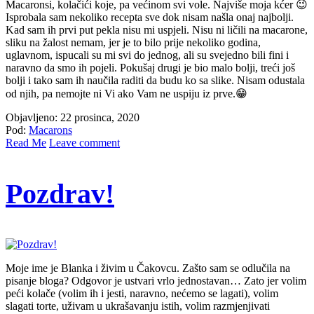
Macaronsi, kolačići koje, pa većinom svi vole. Najviše moja kćer 😉
Isprobala sam nekoliko recepta sve dok nisam našla onaj najbolji.
Kad sam ih prvi put pekla nisu mi uspjeli. Nisu ni ličili na macarone,
sliku na žalost nemam, jer je to bilo prije nekoliko godina,
uglavnom, ispucali su mi svi do jednog, ali su svejedno bili fini i
naravno da smo ih pojeli. Pokušaj drugi je bio malo bolji, treći još
bolji i tako sam ih naučila raditi da budu ko sa slike. Nisam odustala
od njih, pa nemojte ni Vi ako Vam ne uspiju iz prve.😁
Objavljeno: 22 prosinca, 2020
Pod:
Macarons
Read Me
Leave comment
Pozdrav!
Moje ime je Blanka i živim u Čakovcu. Zašto sam se odlučila na
pisanje bloga? Odgovor je ustvari vrlo jednostavan… Zato jer volim
peći kolače (volim ih i jesti, naravno, nećemo se lagati), volim
slagati torte, uživam u ukrašavanju istih, volim razmjenjivati