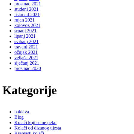
prosinac 2021
studeni 2021
listopad 2021
rujan 2021
kolovoz 2021
srpanj 2021
lipanj 2021
svibanj 2021
travanj 2021
ožujak 2021
veljača 2021
siječanj 2021
prosinac 2020
Kategorije
baklava
Blog
Kolači koji se ne peku
Kolači od dizanog tijesta
Kremasti kolači