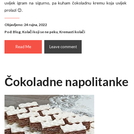
uvijek igram na sigurno, pa kuham čokoladnu kremu koja uvijek
prolazi 😊.
Objavljeno: 24 rujna, 2022
Pod:
Blog
,
Kolači koji se ne peku
,
Kremasti kolači
Read Me
Leave comment
Čokoladne napolitanke