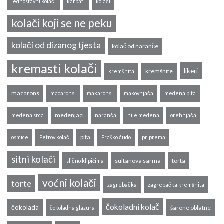
jednostavni kolači
karpati
kolači
kolači koji se ne peku
kolači od dizanog tjesta
kolač od naranče
kremasti kolači
likeri
kremšnite
kremšnita
macarons
macaronsi
makaronsi
makovnjača
medena pita
medenjaci
medena srca
naranča
nije medena
orehnjača
pita
osmice
Petrov kolač
Praško čudo
priprema
sitni kolači
sultanova sarma
torta
slično klipićima
voćni kolači
torte
zagrebačka
zagrebačka kremšnita
čokoladni kolač
čokolada
šarene oblatne
čokoladna glazura