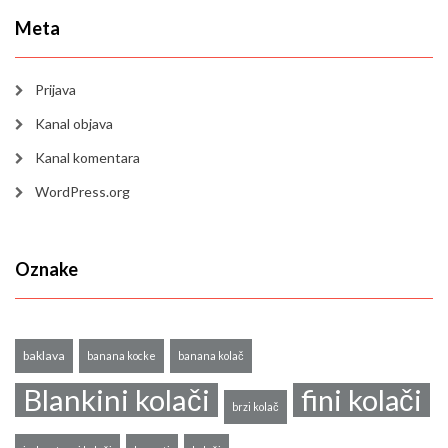
Meta
Prijava
Kanal objava
Kanal komentara
WordPress.org
Oznake
baklava
banana kocke
banana kolač
Blankini kolači
fini kolači
brzi kolač