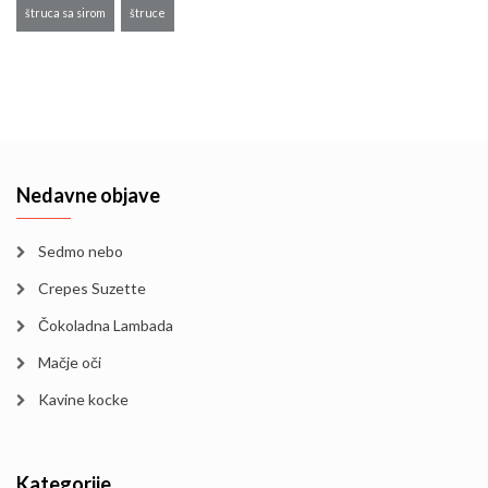
štruca sa sirom
štruce
Nedavne objave
Sedmo nebo
Crepes Suzette
Čokoladna Lambada
Mačje oči
Kavine kocke
Kategorije