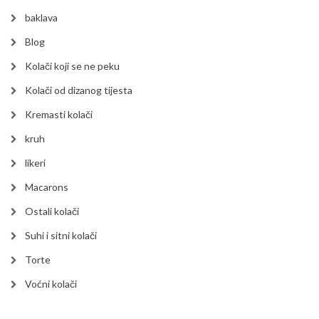
baklava
Blog
Kolači koji se ne peku
Kolači od dizanog tijesta
Kremasti kolači
kruh
likeri
Macarons
Ostali kolači
Suhi i sitni kolači
Torte
Voćni kolači