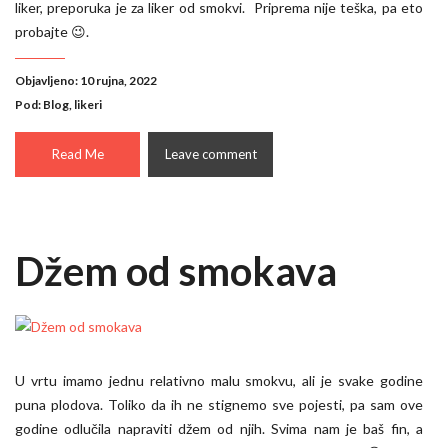
liker, preporuka je za liker od smokvi. Priprema nije teška, pa eto
probajte 😉.
Objavljeno: 10 rujna, 2022
Pod:
Blog
,
likeri
Read Me
Leave comment
Džem od smokava
U vrtu imamo jednu relativno malu smokvu, ali je svake godine
puna plodova. Toliko da ih ne stignemo sve pojesti, pa sam ove
godine odlučila napraviti džem od njih. Svima nam je baš fin, a