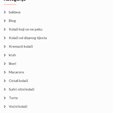
baklava
Blog
Kolači koji se ne peku
Kolači od dizanog tijesta
Kremasti kolači
kruh
likeri
Macarons
Ostali kolači
Suhi i sitni kolači
Torte
Voćni kolači