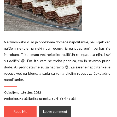
Ne znam kako vi, ali ja obožavam domaće napolitanke, pa uvijek kad
naiđem negdje na neki novi recept, ja ga pospremim pa kasnije
isprobam. Tako imam već nekoliko različitih recepata za njih. I svi
su odlični 😉. Em što vam ne treba pećnica, em ih stvarno puno
dođe. A i jednostavne su za napraviti 😊. Za šarene napolitanke je
recept već na blogu, a sada sa vama dijelim recept za čokoladne
napolitanke.
Objavljeno: 19 rujna, 2022
Pod:
Blog
,
Kolači koji se ne peku
,
Suhi i sitni kolači
Read Me
Leave comment