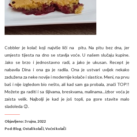
Cobbler je kolač koji najviše liči na pitu. Na pitu bez dna, jer
umjesto tijesta na dno se stavlja voće. U našem slučaju kupine.
Jako se brzo i jednostavno radi, a jako je ukusan. Recept je
nabavila Dina i ona ga je radila. Ona je ustvari uvijek nekako
zadužena za neke novije i modernije kolače i slastice. Meni, na prvu
baš i nije izgledom bio nešto, ali kad sam ga probala, znači TOP!!
Možete ga raditi i sa šljivama, breskvama, malinama…izbor voća je
zaista velik. Najbolji je kad je još topli, pa gore stavite malo
sladoleda 😉.
Objavljeno: 3 rujna, 2022
Pod:
Blog
,
Ostali kolači
,
Voćni kolači