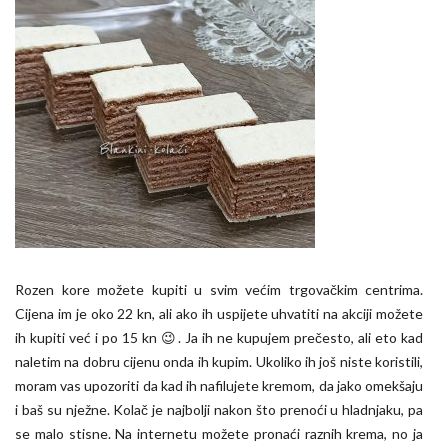
Rozen kore možete kupiti u svim većim trgovačkim centrima.
Cijena im je oko 22 kn, ali ako ih uspijete uhvatiti na akciji možete
ih kupiti već i po 15 kn 😉. Ja ih ne kupujem prečesto, ali eto kad
naletim na dobru cijenu onda ih kupim. Ukoliko ih još niste koristili,
moram vas upozoriti da kad ih nafilujete kremom, da jako omekšaju
i baš su nježne. Kolač je najbolji nakon što prenoći u hladnjaku, pa
se malo stisne. Na internetu možete pronaći raznih krema, no ja