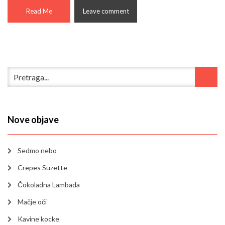
Read Me
Leave comment
Nove objave
Sedmo nebo
Crepes Suzette
Čokoladna Lambada
Mačje oči
Kavine kocke