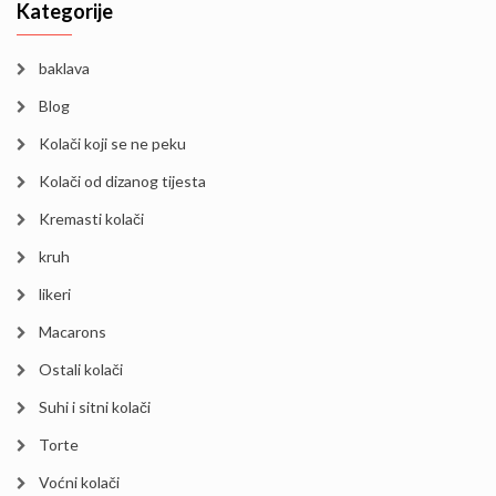
Kategorije
baklava
Blog
Kolači koji se ne peku
Kolači od dizanog tijesta
Kremasti kolači
kruh
likeri
Macarons
Ostali kolači
Suhi i sitni kolači
Torte
Voćni kolači