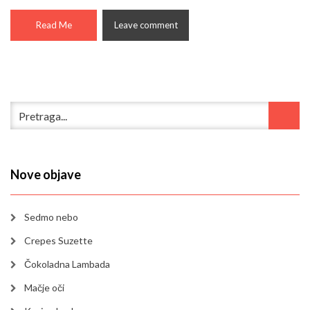
Read Me
Leave comment
Nove objave
Sedmo nebo
Crepes Suzette
Čokoladna Lambada
Mačje oči