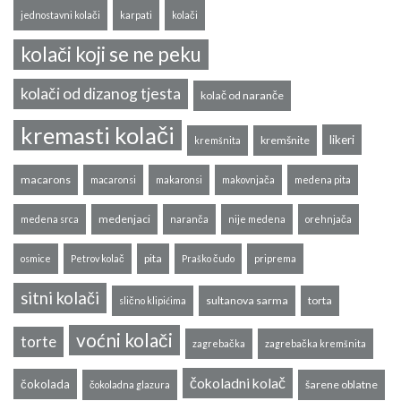
jednostavni kolači
karpati
kolači
kolači koji se ne peku
kolači od dizanog tjesta
kolač od naranče
kremasti kolači
likeri
kremšnite
kremšnita
macarons
macaronsi
makaronsi
makovnjača
medena pita
medenjaci
medena srca
naranča
nije medena
orehnjača
pita
osmice
Petrov kolač
Praško čudo
priprema
sitni kolači
sultanova sarma
torta
slično klipićima
voćni kolači
torte
zagrebačka
zagrebačka kremšnita
čokoladni kolač
čokolada
šarene oblatne
čokoladna glazura