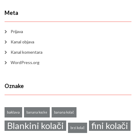
Meta
Prijava
Kanal objava
Kanal komentara
WordPress.org
Oznake
baklava
banana kocke
banana kolač
Blankini kolači
fini kolači
brzi kolač