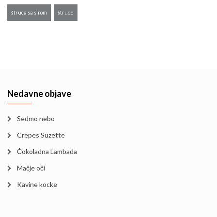
štruca sa sirom
štruce
Nedavne objave
Sedmo nebo
Crepes Suzette
Čokoladna Lambada
Mačje oči
Kavine kocke