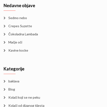
Nedavne objave
Sedmo nebo
Crepes Suzette
Čokoladna Lambada
Mačje oči
Kavine kocke
Kategorije
baklava
Blog
Kolači koji se ne peku
Kolači od dizanog tijesta