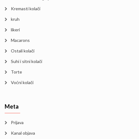
Kremasti kolači
kruh
likeri
Macarons
Ostali kolači
Suhi i sitni kolači
Torte
Voćni kolači
Meta
Prijava
Kanal objava