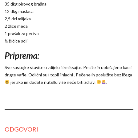
35 dkg pirovog brašna
12 dkg maslaca
2,5 dcl mlijeka
2 žlice meda
1 prašak za pecivo
½ žličice soli
Priprema:
Sve sastojke stavite u zdijelu i izmiksajte. Pecite ih uobičajeno kao i
druge vafle. Odlični su i topli i hladni . Pečene ih poslužite bez ičega
jer ako im dodate nutellu više neće biti zdravi
.
ODGOVORI