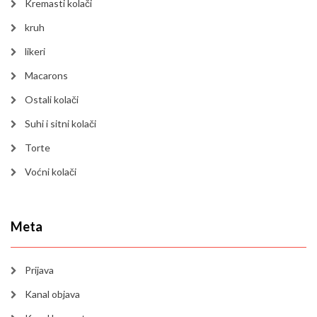
Kremasti kolači
kruh
likeri
Macarons
Ostali kolači
Suhi i sitni kolači
Torte
Voćni kolači
Meta
Prijava
Kanal objava