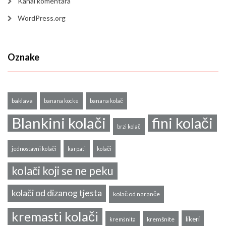
Kanal komentara
WordPress.org
Oznake
baklava
banana kocke
banana kolač
Blankini kolači
fini kolači
brzi kolač
jednostavni kolači
karpati
kolači
kolači koji se ne peku
kolači od dizanog tjesta
kolač od naranče
kremasti kolači
likeri
kremšnite
kremšnita