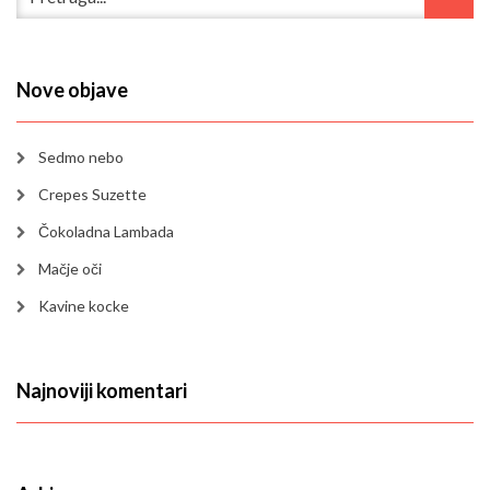
Nove objave
Sedmo nebo
Crepes Suzette
Čokoladna Lambada
Mačje oči
Kavine kocke
Najnoviji komentari