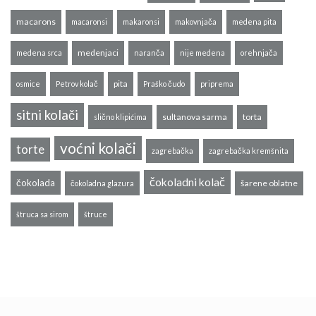
macarons
macaronsi
makaronsi
makovnjača
medena pita
medenjaci
medena srca
naranča
nije medena
orehnjača
pita
osmice
Petrov kolač
Praško čudo
priprema
sitni kolači
sultanova sarma
torta
slično klipićima
voćni kolači
torte
zagrebačka
zagrebačka kremšnita
čokoladni kolač
čokolada
šarene oblatne
čokoladna glazura
štruca sa sirom
štruce