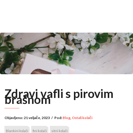
Zdravi vafli s pirovim
brašnom
Objavljeno:
21 veljače, 2023
/
Pod:
Blog
,
Ostali kolači
Blankini kolači
fini kolači
sitni kolači