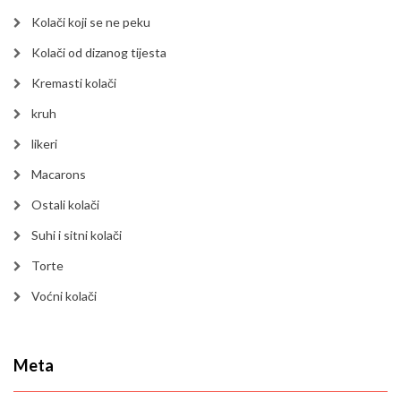
Kolači koji se ne peku
Kolači od dizanog tijesta
Kremasti kolači
kruh
likeri
Macarons
Ostali kolači
Suhi i sitni kolači
Torte
Voćni kolači
Meta