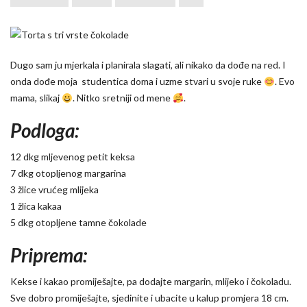
Dugo sam ju mjerkala i planirala slagati, ali nikako da dođe na red. I
onda dođe moja studentica doma i uzme stvari u svoje ruke
. Evo
mama, slikaj
. Nitko sretniji od mene
.
Podloga:
12 dkg mljevenog petit keksa
7 dkg otopljenog margarina
3 žlice vrućeg mlijeka
1 žlica kakaa
5 dkg otopljene tamne čokolade
Priprema:
Kekse i kakao promiješajte, pa dodajte margarin, mlijeko i čokoladu.
Sve dobro promiješajte, sjedinite i ubacite u kalup promjera 18 cm.