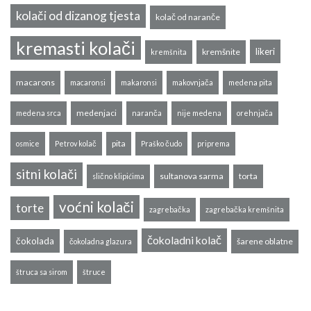
kolači od dizanog tjesta
kolač od naranče
kremasti kolači
likeri
kremšnite
kremšnita
macarons
macaronsi
makaronsi
makovnjača
medena pita
medenjaci
medena srca
naranča
nije medena
orehnjača
pita
osmice
Petrov kolač
Praško čudo
priprema
sitni kolači
sultanova sarma
torta
slično klipićima
voćni kolači
torte
zagrebačka
zagrebačka kremšnita
čokoladni kolač
čokolada
šarene oblatne
čokoladna glazura
štruca sa sirom
štruce