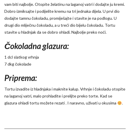
vam biti najbolje. Otopite želatinu na laganoj vatri i dodajte ju kremi.
Dobro izmiksajte i podijelite kremu na tri jednaka dijela. U prvi dio
dodajte tamnu čokoladu, promiješajte i stavite je na podlogu. U
drugi dio mliječnu čokoladu, a u treći dio bijelu čokoladu. Tortu
stavite u hladnjak da se dobro ohladi. Najbolje preko noći.
Čokoladna glazura:
1 dcl slatkog vrhnja
7 dkg čokolade
Priprema:
Tortu izvadite iz hladnjaka i maknite kalup. Vrhnje i čokoladu otopite
na laganoj vatri, malo prohladite i prelijte preko torte. Kad se
glazura ohladi tortu možete rezati . I naravno, uživati u okusima
.