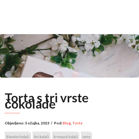
Torta s tri vrste
čokolade
Objavljeno:
3 ožujka, 2023
/
Pod:
Blog
,
Torte
Blankini kolači
fini kolači
kremasti kolači
torte