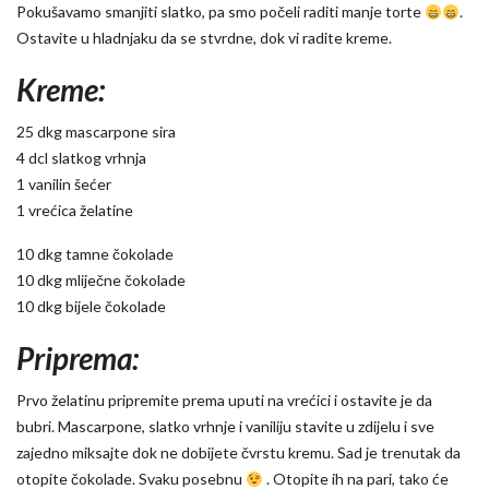
Pokušavamo smanjiti slatko, pa smo počeli raditi manje torte
.
Ostavite u hladnjaku da se stvrdne, dok vi radite kreme.
Kreme:
25 dkg mascarpone sira
4 dcl slatkog vrhnja
1 vanilin šećer
1 vrećica želatine
10 dkg tamne čokolade
10 dkg mliječne čokolade
10 dkg bijele čokolade
Priprema:
Prvo želatinu pripremite prema uputi na vrećici i ostavite je da
bubri. Mascarpone, slatko vrhnje i vaniliju stavite u zdijelu i sve
zajedno miksajte dok ne dobijete čvrstu kremu. Sad je trenutak da
otopite čokolade. Svaku posebnu
. Otopite ih na pari, tako će