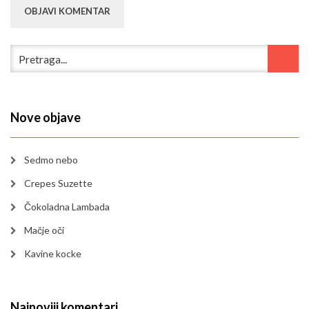
Nove objave
Sedmo nebo
Crepes Suzette
Čokoladna Lambada
Mačje oči
Kavine kocke
Najnoviji komentari