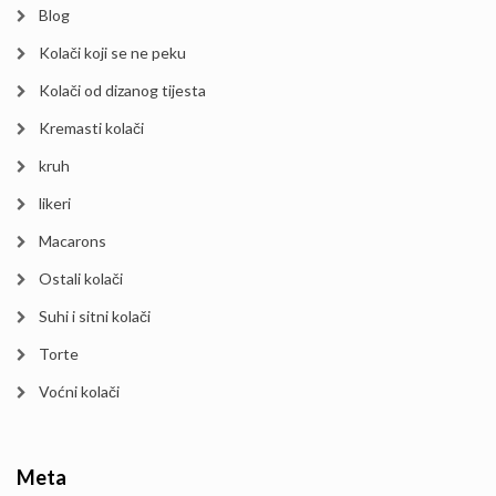
Blog
Kolači koji se ne peku
Kolači od dizanog tijesta
Kremasti kolači
kruh
likeri
Macarons
Ostali kolači
Suhi i sitni kolači
Torte
Voćni kolači
Meta