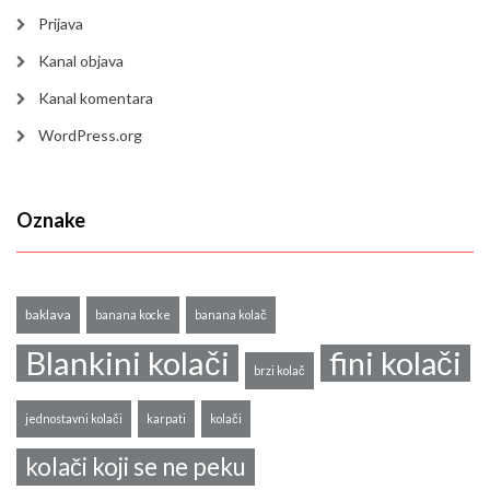
Prijava
Kanal objava
Kanal komentara
WordPress.org
Oznake
baklava
banana kocke
banana kolač
Blankini kolači
fini kolači
brzi kolač
jednostavni kolači
karpati
kolači
kolači koji se ne peku