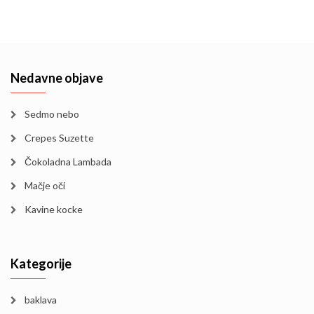
Nedavne objave
Sedmo nebo
Crepes Suzette
Čokoladna Lambada
Mačje oči
Kavine kocke
Kategorije
baklava