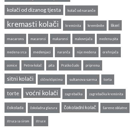
kolači od dizanog tjesta
kolač od naranče
kremasti kolači
likeri
kremšnite
kremšnita
macarons
macaronsi
makaronsi
makovnjača
medena pita
medenjaci
medena srca
naranča
nije medena
orehnjača
pita
osmice
Petrov kolač
Praško čudo
priprema
sitni kolači
sultanova sarma
torta
slično klipićima
voćni kolači
torte
zagrebačka
zagrebačka kremšnita
čokoladni kolač
čokolada
šarene oblatne
čokoladna glazura
štruca sa sirom
štruce