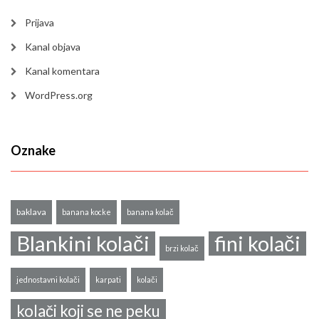
Prijava
Kanal objava
Kanal komentara
WordPress.org
Oznake
baklava
banana kocke
banana kolač
Blankini kolači
fini kolači
brzi kolač
jednostavni kolači
karpati
kolači
kolači koji se ne peku