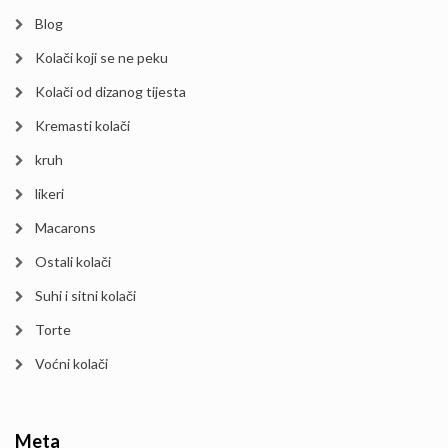
Blog
Kolači koji se ne peku
Kolači od dizanog tijesta
Kremasti kolači
kruh
likeri
Macarons
Ostali kolači
Suhi i sitni kolači
Torte
Voćni kolači
Meta