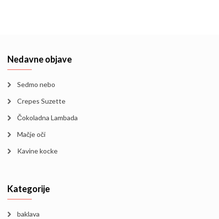
Nedavne objave
Sedmo nebo
Crepes Suzette
Čokoladna Lambada
Mačje oči
Kavine kocke
Kategorije
baklava