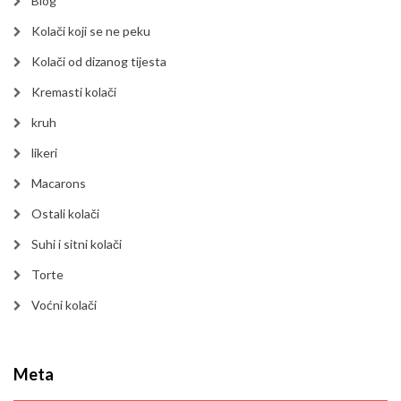
Blog
Kolači koji se ne peku
Kolači od dizanog tijesta
Kremasti kolači
kruh
likeri
Macarons
Ostali kolači
Suhi i sitni kolači
Torte
Voćni kolači
Meta