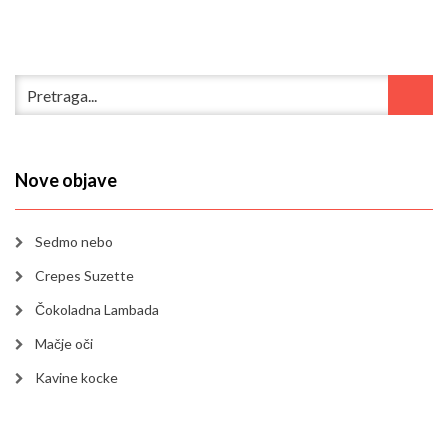
Nove objave
Sedmo nebo
Crepes Suzette
Čokoladna Lambada
Mačje oči
Kavine kocke