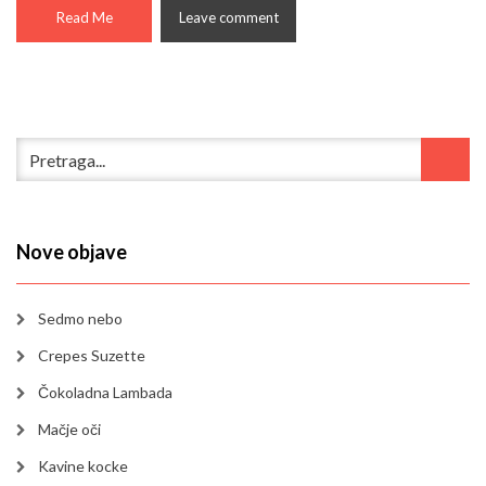
Read Me
Leave comment
Nove objave
Sedmo nebo
Crepes Suzette
Čokoladna Lambada
Mačje oči
Kavine kocke