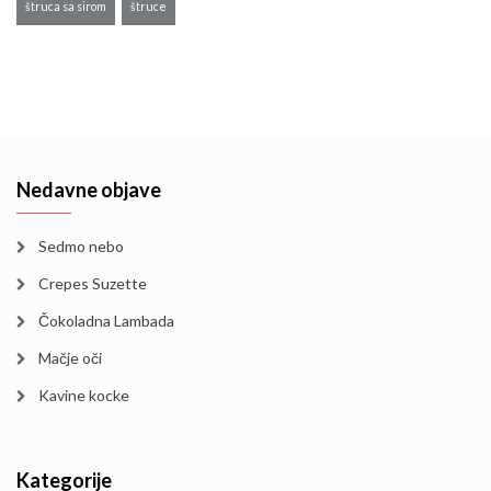
štruca sa sirom
štruce
Nedavne objave
Sedmo nebo
Crepes Suzette
Čokoladna Lambada
Mačje oči
Kavine kocke
Kategorije