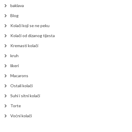
baklava
Blog
Kolači koji se ne peku
Kolači od dizanog tijesta
Kremasti kolači
kruh
likeri
Macarons
Ostali kolači
Suhi i sitni kolači
Torte
Voćni kolači