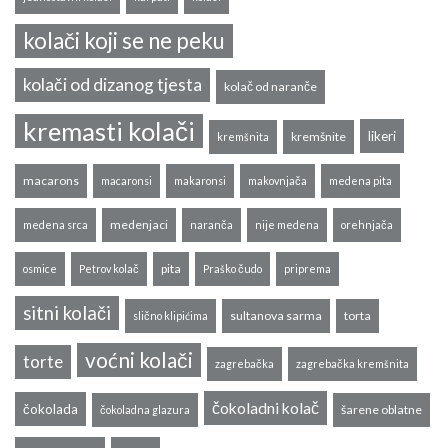
kolači koji se ne peku
kolači od dizanog tjesta
kolač od naranče
kremasti kolači
likeri
kremšnite
kremšnita
macarons
macaronsi
makaronsi
makovnjača
medena pita
medenjaci
medena srca
naranča
nije medena
orehnjača
pita
osmice
Petrov kolač
Praško čudo
priprema
sitni kolači
sultanova sarma
torta
slično klipićima
voćni kolači
torte
zagrebačka
zagrebačka kremšnita
čokoladni kolač
čokolada
šarene oblatne
čokoladna glazura