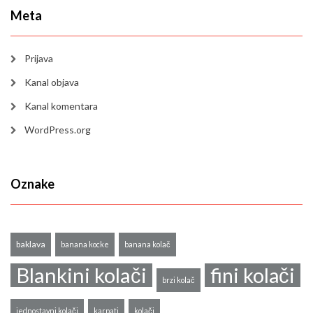
Meta
Prijava
Kanal objava
Kanal komentara
WordPress.org
Oznake
baklava
banana kocke
banana kolač
Blankini kolači
fini kolači
brzi kolač
jednostavni kolači
karpati
kolači