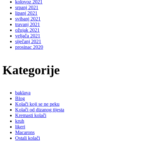
kolovoz 2021
srpanj 2021
lipanj 2021
svibanj 2021
travanj 2021
ožujak 2021
veljača 2021
siječanj 2021
prosinac 2020
Kategorije
baklava
Blog
Kolači koji se ne peku
Kolači od dizanog tijesta
Kremasti kolači
kruh
likeri
Macarons
Ostali kolači