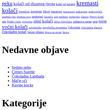
kremasti
peku
kolači od dizanog tjesta
kolač od naranče
kolači
likeri
kremšnite
macarons
kremšnita
macaronsi
makaronsi
makovnjača
medenjaci
medena pita
medena srca
naranča
nije medena
orehnjača
osmice
Petrov kolač
sitni kolači
torte
pita
sultanova sarma
torta
Praško čudo
priprema
slično klipićima
voćni kolači
čokolada
zagrebačka
zagrebačka kremšnita
čokoladna glazura
čokoladni kolač
šarene oblatne
štruca sa sirom
štruce
Nedavne objave
Sedmo nebo
Crepes Suzette
Čokoladna Lambada
Mačje oči
Kavine kocke
Kategorije