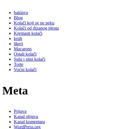
baklava
Blog
Kolači koji se ne peku
Kolači od dizanog tijesta
Kremasti kolači
kruh
likeri
Macarons
Ostali kolači
Suhi i sitni kolači
Torte
Voćni kolači
Meta
Prijava
Kanal objava
Kanal komentara
WordPress.org