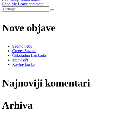
Read Me
Leave comment
Nove objave
Sedmo nebo
Crepes Suzette
Čokoladna Lambada
Mačje oči
Kavine kocke
Najnoviji komentari
Arhiva