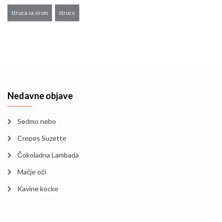
štruca sa sirom
štruce
Nedavne objave
Sedmo nebo
Crepes Suzette
Čokoladna Lambada
Mačje oči
Kavine kocke