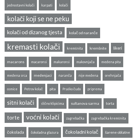
jednostavni kolači
karpati
kolači
kolači koji se ne peku
kolači od dizanog tjesta
kolač od naranče
kremasti kolači
likeri
kremšnite
kremšnita
macarons
macaronsi
makaronsi
makovnjača
medena pita
medenjaci
medena srca
naranča
nije medena
orehnjača
pita
osmice
Petrov kolač
Praško čudo
priprema
sitni kolači
sultanova sarma
torta
slično klipićima
voćni kolači
torte
zagrebačka
zagrebačka kremšnita
čokoladni kolač
čokolada
šarene oblatne
čokoladna glazura