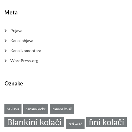
Meta
Prijava
Kanal objava
Kanal komentara
WordPress.org
Oznake
baklava
banana kocke
banana kolač
Blankini kolači
fini kolači
brzi kolač