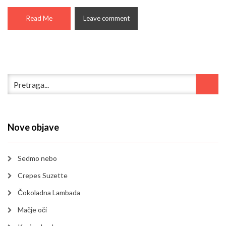
Read Me
Leave comment
Nove objave
Sedmo nebo
Crepes Suzette
Čokoladna Lambada
Mačje oči