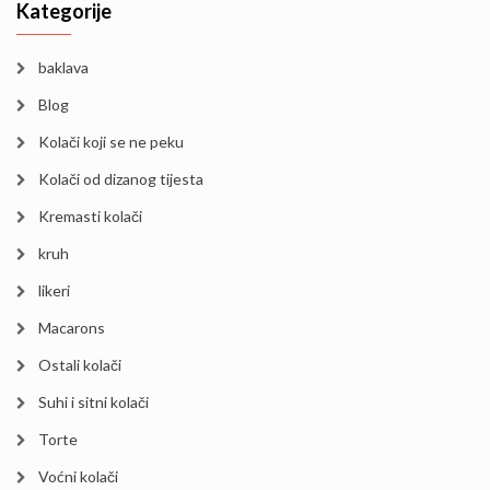
Kategorije
baklava
Blog
Kolači koji se ne peku
Kolači od dizanog tijesta
Kremasti kolači
kruh
likeri
Macarons
Ostali kolači
Suhi i sitni kolači
Torte
Voćni kolači