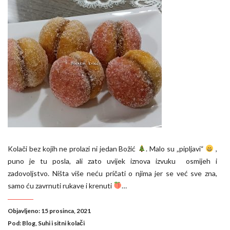
Kolači bez kojih ne prolazi ni jedan Božić
. Malo su „pipljavi“
,
puno je tu posla, ali zato uvijek iznova izvuku osmijeh i
zadovoljstvo. Ništa više neću pričati o njima jer se već sve zna,
samo ću zavrnuti rukave i krenuti
…
Objavljeno: 15 prosinca, 2021
Pod:
Blog
,
Suhi i sitni kolači