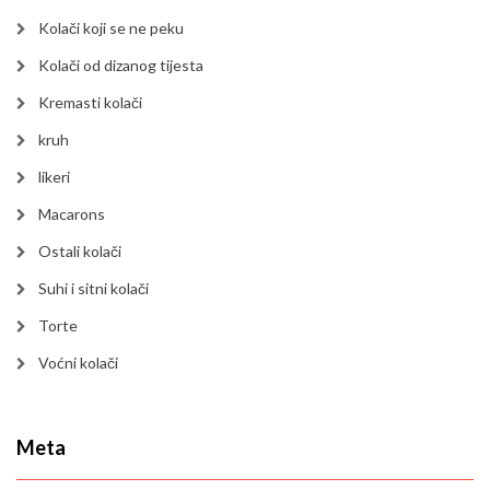
Kolači koji se ne peku
Kolači od dizanog tijesta
Kremasti kolači
kruh
likeri
Macarons
Ostali kolači
Suhi i sitni kolači
Torte
Voćni kolači
Meta