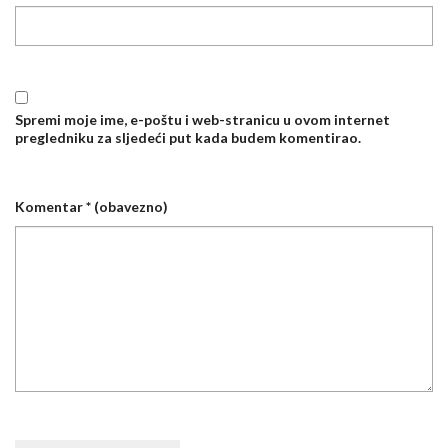
Spremi moje ime, e-poštu i web-stranicu u ovom internet
pregledniku za sljedeći put kada budem komentirao.
Komentar
* (obavezno)