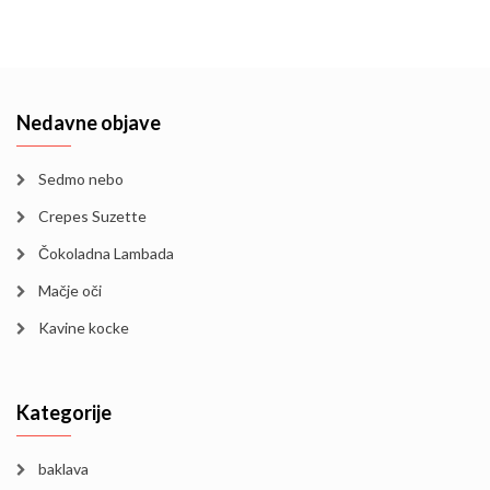
Nedavne objave
Sedmo nebo
Crepes Suzette
Čokoladna Lambada
Mačje oči
Kavine kocke
Kategorije
baklava