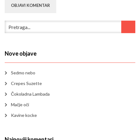
Nove objave
Sedmo nebo
Crepes Suzette
Čokoladna Lambada
Mačje oči
Kavine kocke
Najnoviji komentari