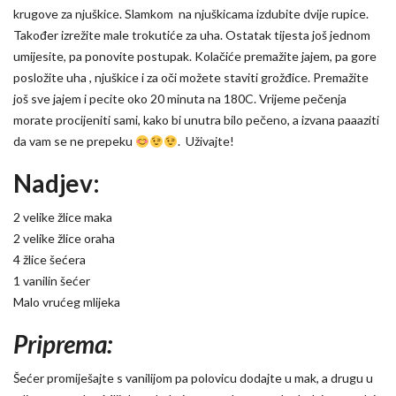
krugove za njuškice. Slamkom na njuškicama izdubite dvije rupice.
Također izrežite male trokutiće za uha. Ostatak tijesta još jednom
umijesite, pa ponovite postupak. Kolačiće premažite jajem, pa gore
posložite uha , njuškice i za oči možete staviti grožđice. Premažite
još sve jajem i pecite oko 20 minuta na 180C. Vrijeme pečenja
morate procijeniti sami, kako bi unutra bilo pečeno, a izvana paaaziti
da vam se ne prepeku
. Uživajte!
Nadjev:
2 velike žlice maka
2 velike žlice oraha
4 žlice šećera
1 vanilin šećer
Malo vrućeg mlijeka
Priprema:
Šećer promiješajte s vanilijom pa polovicu dodajte u mak, a drugu u