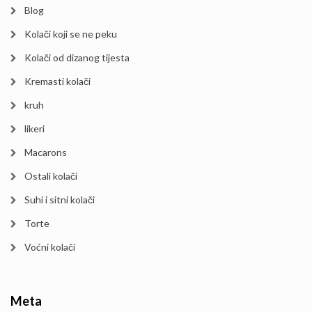
Blog
Kolači koji se ne peku
Kolači od dizanog tijesta
Kremasti kolači
kruh
likeri
Macarons
Ostali kolači
Suhi i sitni kolači
Torte
Voćni kolači
Meta