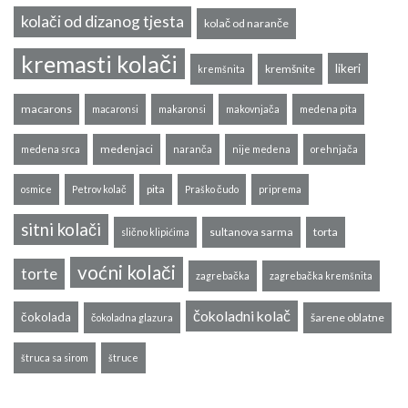
kolači od dizanog tjesta
kolač od naranče
kremasti kolači
likeri
kremšnite
kremšnita
macarons
macaronsi
makaronsi
makovnjača
medena pita
medenjaci
medena srca
naranča
nije medena
orehnjača
pita
osmice
Petrov kolač
Praško čudo
priprema
sitni kolači
sultanova sarma
torta
slično klipićima
voćni kolači
torte
zagrebačka
zagrebačka kremšnita
čokoladni kolač
čokolada
šarene oblatne
čokoladna glazura
štruca sa sirom
štruce