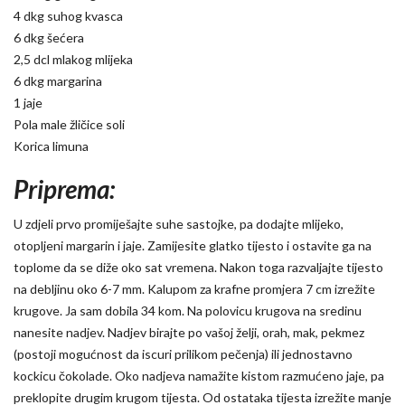
4 dkg suhog kvasca
6 dkg šećera
2,5 dcl mlakog mlijeka
6 dkg margarina
1 jaje
Pola male žličice soli
Korica limuna
Priprema:
U zdjeli prvo promiješajte suhe sastojke, pa dodajte mlijeko,
otopljeni margarin i jaje. Zamijesite glatko tijesto i ostavite ga na
toplome da se diže oko sat vremena. Nakon toga razvaljajte tijesto
na debljinu oko 6-7 mm. Kalupom za krafne promjera 7 cm izrežite
krugove. Ja sam dobila 34 kom. Na polovicu krugova na sredinu
nanesite nadjev. Nadjev birajte po vašoj želji, orah, mak, pekmez
(postoji mogućnost da iscuri prilikom pečenja) ili jednostavno
kockicu čokolade. Oko nadjeva namažite kistom razmućeno jaje, pa
preklopite drugim krugom tijesta. Od ostataka tijesta izrežite manje