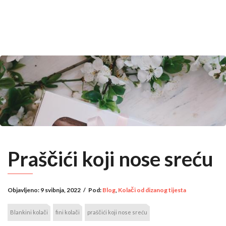
Praščići koji nose sreću
Objavljeno:
9 svibnja, 2022
/
Pod:
Blog
,
Kolači od dizanog tijesta
Blankini kolači
fini kolači
praščići koji nose sreću