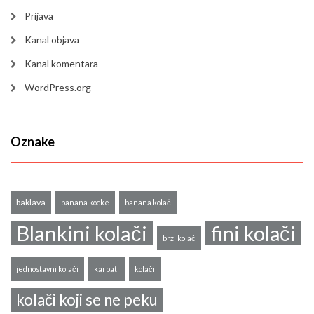
Prijava
Kanal objava
Kanal komentara
WordPress.org
Oznake
baklava
banana kocke
banana kolač
Blankini kolači
fini kolači
brzi kolač
jednostavni kolači
karpati
kolači
kolači koji se ne peku