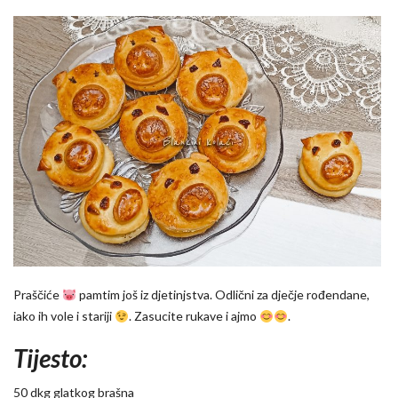
Praščiće
pamtim još iz djetinjstva. Odlični za dječje rođendane,
iako ih vole i stariji
. Zasucite rukave i ajmo
.
Tijesto:
50 dkg glatkog brašna