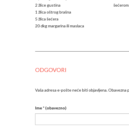
2 žlice gustina
šećerom.
1 žlica oštrog brašna
5 žlica šećera
20 dkg margarina ili maslaca
ODGOVORI
Vaša adresa e-pošte neće biti objavljena.
Obavezna p
Ime
* (obavezno)