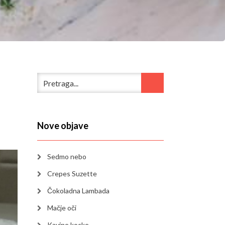
Nove objave
Sedmo nebo
Crepes Suzette
Čokoladna Lambada
Mačje oči
Kavine kocke