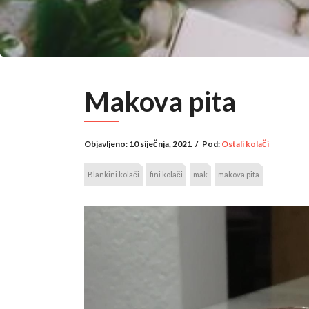
Makova pita
Objavljeno:
10 siječnja, 2021
/
Pod:
Ostali kolači
Blankini kolači
fini kolači
mak
makova pita