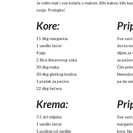
Ja volim mak i sve kolače s makom. Bilo kakve, bilo kad
svoje. Probajte!
Kore:
Pri
15 dkg margarina
Sve sasto
1 vanilin šećer
dosta mek
4 jaja
dijela za
2 žlice limunovog soka
za pečen
30 dkg maka
Čim prim
30 dkg glatkog brašna
Nemojte 
1 prašak za pecivo
pa da va
22 dkg šećera
Krema:
Pri
7,5 dcl mlijeka
Sve sast
1 vanilin šećer
margarin 
1 puding od vanilije
kore. Na