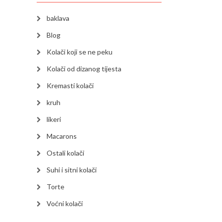
baklava
Blog
Kolači koji se ne peku
Kolači od dizanog tijesta
Kremasti kolači
kruh
likeri
Macarons
Ostali kolači
Suhi i sitni kolači
Torte
Voćni kolači