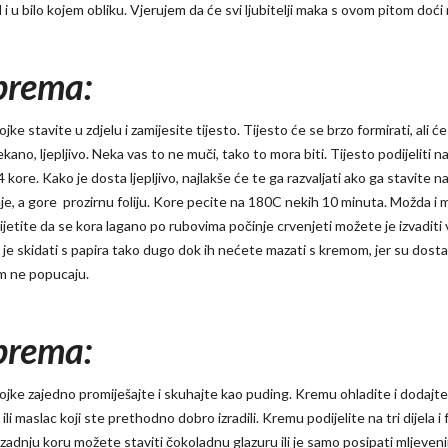
 i u bilo kojem obliku. Vjerujem da će svi ljubitelji maka s ovom pitom doći
prema:
jke stavite u zdjelu i zamijesite tijesto. Tijesto će se brzo formirati, ali će
ano, ljepljivo. Neka vas to ne muči, tako to mora biti. Tijesto podijeliti n
 4 kore. Kako je dosta ljepljivo, najlakše će te ga razvaljati ako ga stavite n
je, a gore prozirnu foliju. Kore pecite na 180C nekih 10 minuta. Možda i 
ijetite da se kora lagano po rubovima počinje crvenjeti možete je izvaditi 
je skidati s papira tako dugo dok ih nećete mazati s kremom, jer su dost
m ne popucaju.
prema:
ojke zajedno promiješajte i skuhajte kao puding. Kremu ohladite i dodajte
ili maslac koji ste prethodno dobro izradili. Kremu podijelite na tri dijela i f
 zadnju koru možete staviti čokoladnu glazuru ili je samo posipati mljeven