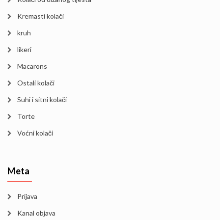
Kremasti kolači
kruh
likeri
Macarons
Ostali kolači
Suhi i sitni kolači
Torte
Voćni kolači
Meta
Prijava
Kanal objava