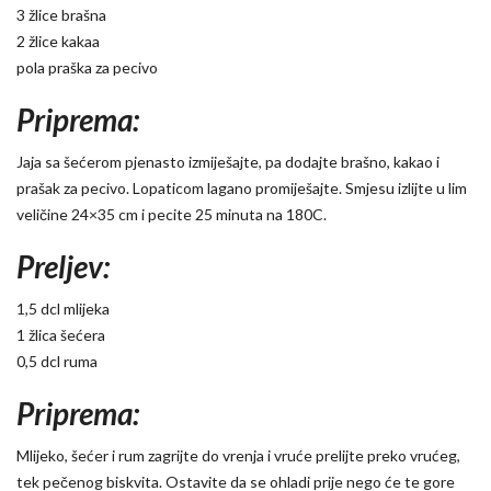
3 žlice brašna
2 žlice kakaa
pola praška za pecivo
Priprema:
Jaja sa šećerom pjenasto izmiješajte, pa dodajte brašno, kakao i
prašak za pecivo. Lopaticom lagano promiješajte. Smjesu izlijte u lim
veličine 24×35 cm i pecite 25 minuta na 180C.
Preljev:
1,5 dcl mlijeka
1 žlica šećera
0,5 dcl ruma
Priprema:
Mlijeko, šećer i rum zagrijte do vrenja i vruće prelijte preko vrućeg,
tek pečenog biskvita. Ostavite da se ohladi prije nego će te gore