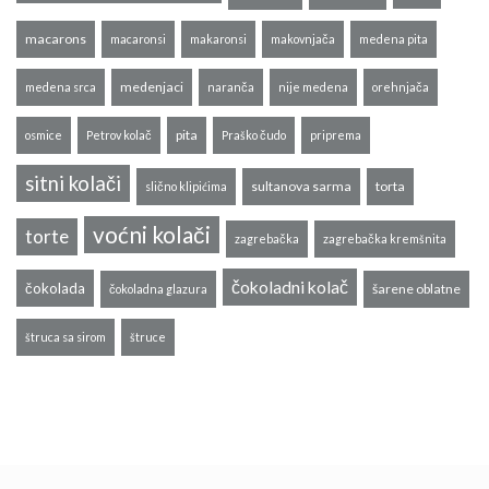
macarons
macaronsi
makaronsi
makovnjača
medena pita
medenjaci
medena srca
naranča
nije medena
orehnjača
pita
osmice
Petrov kolač
Praško čudo
priprema
sitni kolači
sultanova sarma
torta
slično klipićima
voćni kolači
torte
zagrebačka
zagrebačka kremšnita
čokoladni kolač
čokolada
šarene oblatne
čokoladna glazura
štruca sa sirom
štruce