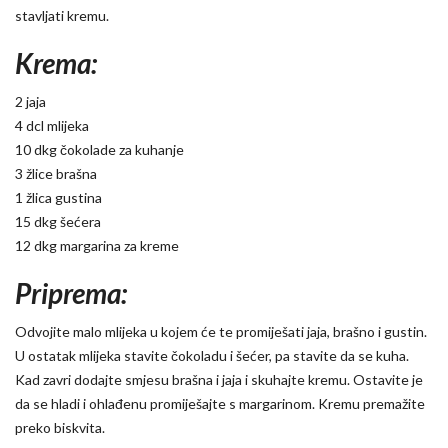
stavljati kremu.
Krema:
2 jaja
4 dcl mlijeka
10 dkg čokolade za kuhanje
3 žlice brašna
1 žlica gustina
15 dkg šećera
12 dkg margarina za kreme
Priprema:
Odvojite malo mlijeka u kojem će te promiješati jaja, brašno i gustin.
U ostatak mlijeka stavite čokoladu i šećer, pa stavite da se kuha.
Kad zavri dodajte smjesu brašna i jaja i skuhajte kremu. Ostavite je
da se hladi i ohlađenu promiješajte s margarinom. Kremu premažite
preko biskvita.