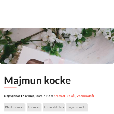
Majmun kocke
Objavljeno:
17 svibnja, 2021
/
Pod:
Kremasti kolači
,
Voćni kolači
Blankini kolači
fini kolači
kremasti kolači
majmun kocke