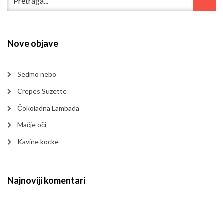
Nove objave
Sedmo nebo
Crepes Suzette
Čokoladna Lambada
Mačje oči
Kavine kocke
Najnoviji komentari