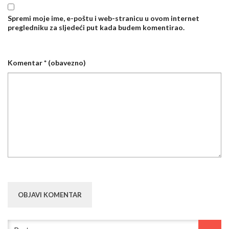
Spremi moje ime, e-poštu i web-stranicu u ovom internet
pregledniku za sljedeći put kada budem komentirao.
Komentar
* (obavezno)