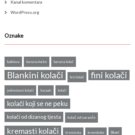
Kanal komentara
WordPress.org
Oznake
baklava
banana kocke
banana kolač
Blankini kolači
fini kolači
brzi kolač
jednostavni kolači
karpati
kolači
kolači koji se ne peku
kolači od dizanog tjesta
kolač od naranče
kremasti kolači
likeri
kremšnite
kremšnita