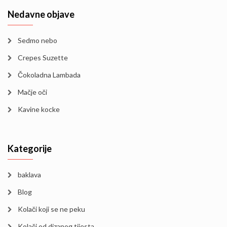
Nedavne objave
Sedmo nebo
Crepes Suzette
Čokoladna Lambada
Mačje oči
Kavine kocke
Kategorije
baklava
Blog
Kolači koji se ne peku
Kolači od dizanog tijesta