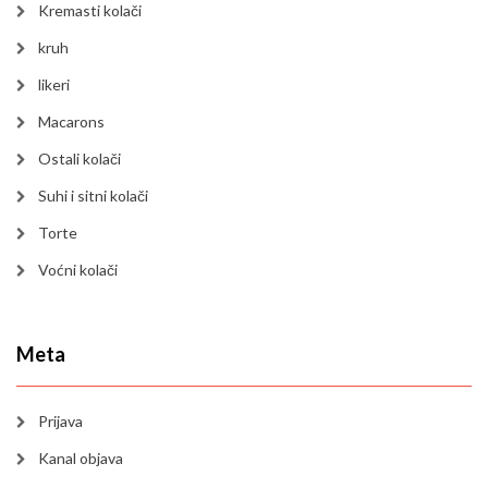
Kremasti kolači
kruh
likeri
Macarons
Ostali kolači
Suhi i sitni kolači
Torte
Voćni kolači
Meta
Prijava
Kanal objava