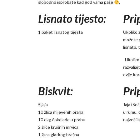
slobodno isprobate kad god vama paše
.
Lisnato tijesto:
Pri
1 paket lisnatog tijesta
Ukoliko ž
možete p
lisnato, 
Ukoliko 
razvaljaj
dvije ko
Biskvit:
Pri
5 jaja
Jaja i še
10 žlica mljevenih oraha
u rumu, č
10 dkg čokolade u prahu
najveći 
2 žlice krušnih mrvica
1 žlica glatkog brašna