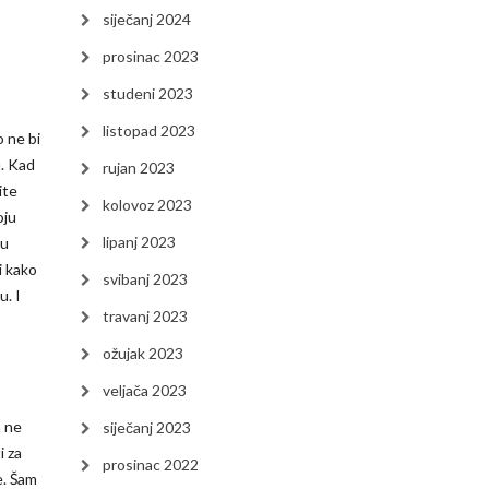
siječanj 2024
prosinac 2023
studeni 2023
listopad 2023
o ne bi
u. Kad
rujan 2023
ite
kolovoz 2023
oju
lipanj 2023
ju
i kako
svibanj 2023
u. I
travanj 2023
ožujak 2023
veljača 2023
a ne
siječanj 2023
i za
prosinac 2022
e. Šam