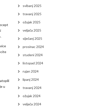
svibanj 2025
travanj 2025
ožujak 2025
Recept
veljača 2025
i
o.
siječanj 2025
ovice
prosinac 2024
ecite
studeni 2024
listopad 2024
rujan 2024
lipanj 2024
atopili
je u
travanj 2024
ožujak 2024
veljača 2024