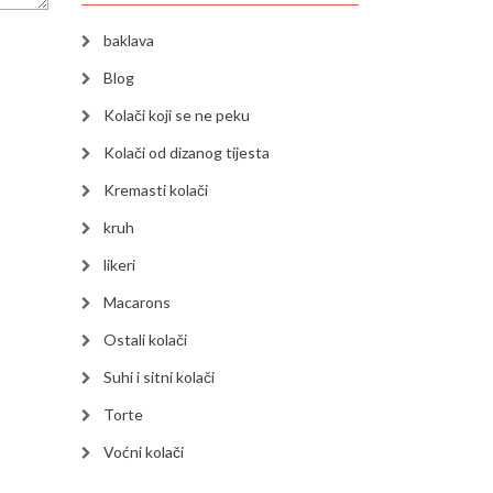
baklava
Blog
Kolači koji se ne peku
Kolači od dizanog tijesta
Kremasti kolači
kruh
likeri
Macarons
Ostali kolači
Suhi i sitni kolači
Torte
Voćni kolači