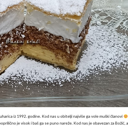
harica iz 1992. godine. Kod nas u obitelji najviše ga vole muški članovi
rilično je visok i baš ga se puno nareže. Kod nas je obavezan za Božić, al