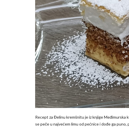
Recept za Đelinu kremšnitu je iz knjige Međimurska ku
se peče u najvećem limu od pećnice i dođe ga puno, pop