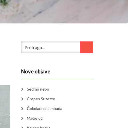
Nove objave
Sedmo nebo
Crepes Suzette
Čokoladna Lambada
Mačje oči
Kavine kocke