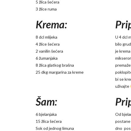
5 žlica šećera
3 žlice ruma
Krema:
Pri
8 dcl mlijeka
U 4 dcl 
4 žlice šećera
bilo gru
2 vanilin šećera
je krema
6 žumanjaka
mikserom
8 žlica glatkog brašna
premažet
25 dkg margarina za kreme
poklopit
bi se kre
uživajte
Šam:
Pri
6 bjelanjaka
Od bjela
15 žlica šećera
postane g
Sok od jednog limuna
dno posu