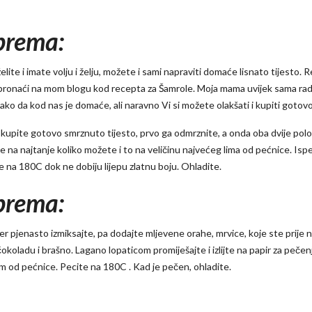
prema:
elite i imate volju i želju, možete i sami napraviti domaće lisnato tijesto. 
ronaći na mom blogu kod recepta za Šamrole. Moja mama uvijek sama rad
tako da kod nas je domaće, ali naravno Vi si možete olakšati i kupiti gotov
kupite gotovo smrznuto tijesto, prvo ga odmrznite, a onda oba dvije pol
te na najtanje koliko možete i to na veličinu najvećeg lima od pećnice. Isp
re na 180C dok ne dobiju lijepu zlatnu boju. Ohladite.
prema:
ćer pjenasto izmiksajte, pa dodajte mljevene orahe, mrvice, koje ste prije n
okoladu i brašno. Lagano lopaticom promiješajte i izlijte na papir za pečen
lim od pećnice. Pecite na 180C . Kad je pečen, ohladite.