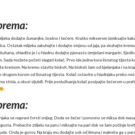
prema:
mlijeka dodajte žumanjke, brašno i šećere. Kratko mikserom izmiksajte kak
dica. Ostatak mlijeka zakuhajte i dodajte smjesu od jaja, pa skuhajte krem
 kuhana, ohladite je i u hladnu dodajte pjenasto izmješani margarin. Sjedin
. Sada možete početi slagati kolač. Prvo ide jedna kora lisnatog tijesta k
e kremom. Na kremu stavite biskvit. Na biskvit šam od bjelanjaka i na kra
e drugom korom od lisnatog tijesta. Kolač ostavite u hladnjaku preko noć
ma stisla, a okusi sljubili. Prije posluživanja kolač posipajte šećerom u prah
.
prema:
njaka se napravi čvrsti snijeg. Doda se šećer i ponovno se miksa dok mas
usta. Prebacite zdijelu na paru i miksajte na pari dok se šam počinje lovit
de. Onda je gotov. Na kraju mu dodajte sok od limuna i maknite ga s par