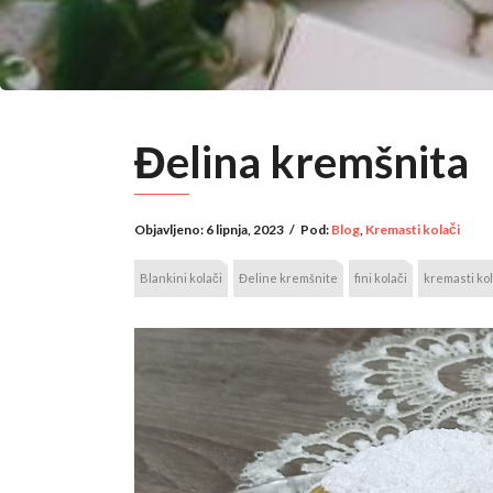
Đelina kremšnita
Objavljeno:
6 lipnja, 2023
/
Pod:
Blog
,
Kremasti kolači
Blankini kolači
Đeline kremšnite
fini kolači
kremasti kol