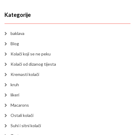
Kategorije
baklava
Blog
Kolači koji se ne peku
Kolači od dizanog tijesta
Kremasti kolači
kruh
likeri
Macarons
Ostali kolači
Suhi i sitni kolači