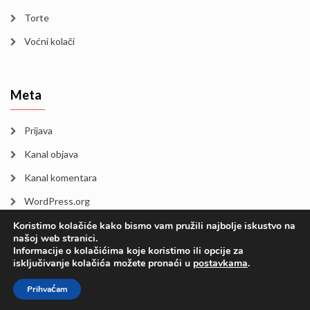
Torte
Voćni kolači
Meta
Prijava
Kanal objava
Kanal komentara
WordPress.org
Koristimo kolačiće kako bismo vam pružili najbolje iskustvo na
našoj web stranici.
Informacije o kolačićima koje koristimo ili opcije za
isključivanje kolačića možete pronaći u
postavkama
.
Blankini kolači 2026
Prihvaćam
Vega Wordpress tema od
LyraThemes