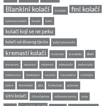
Blankini kolači
fini kolači
brzi kolač
jednostavni kolači
karpati
kolači
kolači koji se ne peku
kolači od dizanog tjesta
kolač od naranče
kremasti kolači
likeri
kremšnite
kremšnita
macarons
macaronsi
makaronsi
makovnjača
medena pita
medenjaci
medena srca
naranča
nije medena
orehnjača
pita
osmice
Petrov kolač
Praško čudo
priprema
sitni kolači
sultanova sarma
torta
slično klipićima